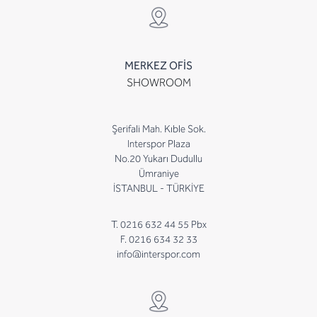
MERKEZ OFİS
SHOWROOM
Şerifali Mah. Kıble Sok.
Interspor Plaza
No.20 Yukarı Dudullu
Ümraniye
İSTANBUL - TÜRKİYE
T. 0216 632 44 55 Pbx
F. 0216 634 32 33
info@interspor.com