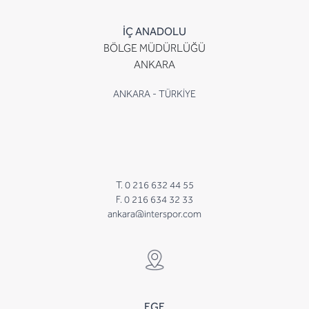
İÇ ANADOLU
BÖLGE MÜDÜRLÜĞÜ
ANKARA
ANKARA - TÜRKİYE
T. 0 216 632 44 55
F. 0 216 634 32 33
ankara@interspor.com
EGE