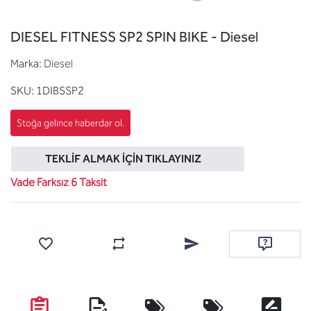
DIESEL FITNESS SP2 SPIN BIKE - Diesel
Marka:
Diesel
SKU:
1DIBSSP2
TEKLIF ALMAK İÇIN TIKLAYINIZ
Vade Farksız 6 Taksit
Favorilere ekle
Karşılaştırma listesine ekle
Arkadaşına e-posta ile gönde
Soru sor