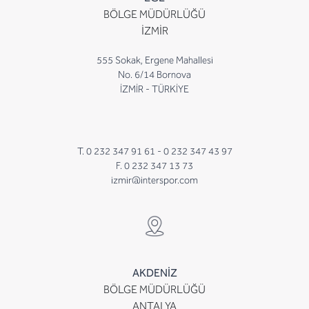
BÖLGE MÜDÜRLÜĞÜ
İZMİR
555 Sokak, Ergene Mahallesi
No. 6/14 Bornova
İZMİR - TÜRKİYE
T. 0 232 347 91 61 -
0 232 347 43 97
F. 0 232 347 13 73
izmir@interspor.com
AKDENİZ
BÖLGE MÜDÜRLÜĞÜ
ANTALYA