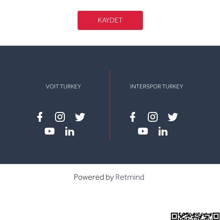
KAYDET
VOIT TURKEY
INTERSPOR TURKEY
Facebook
instagram
twitter
Facebook
instagram
twitter
youtube
linkedin
youtube
linkedin
Powered by
Retmind