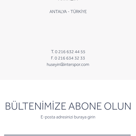
ANTALYA - TÜRKİYE
T. 0 216 632 44 55
F. 0 216 634 32 33
huseyin@interspor.com
newsletter
BÜLTENİMİZE ABONE OLUN
E-posta adresinizi buraya girin