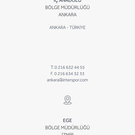
İÇ ANADOLU
BÖLGE MÜDÜRLÜĞÜ
ANKARA
ANKARA - TÜRKİYE
T. 0 216 632 44 55
F. 0 216 634 32 33
ankara@interspor.com
EGE
BÖLGE MÜDÜRLÜĞÜ
İZMİR