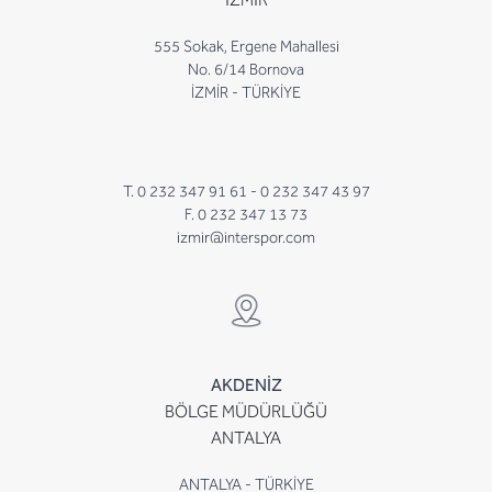
555 Sokak, Ergene Mahallesi
No. 6/14 Bornova
İZMİR - TÜRKİYE
T. 0 232 347 91 61 -
0 232 347 43 97
F. 0 232 347 13 73
izmir@interspor.com
AKDENİZ
BÖLGE MÜDÜRLÜĞÜ
ANTALYA
ANTALYA - TÜRKİYE