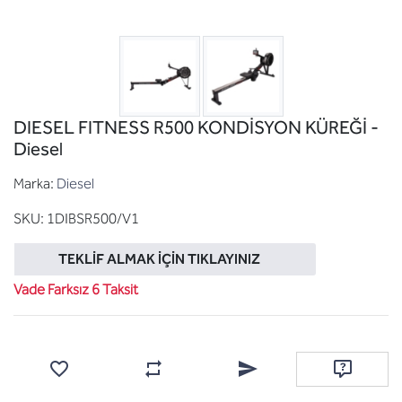
DIESEL FITNESS R500 KONDİSYON KÜREĞİ -
Diesel
Marka:
Diesel
SKU:
1DIBSR500/V1
TEKLIF ALMAK İÇIN TIKLAYINIZ
Vade Farksız 6 Taksit
Favorilere ekle
Karşılaştırma listesine ekle
Arkadaşına e-posta ile gönde
Soru sor