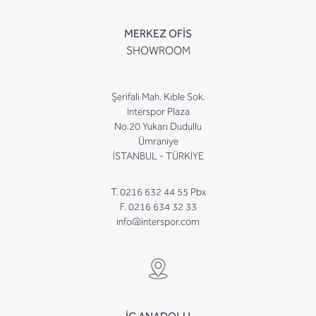
MERKEZ OFİS
SHOWROOM
Şerifali Mah. Kıble Sok.
Interspor Plaza
No.20 Yukarı Dudullu
Ümraniye
İSTANBUL - TÜRKİYE
T. 0216 632 44 55 Pbx
F. 0216 634 32 33
info@interspor.com