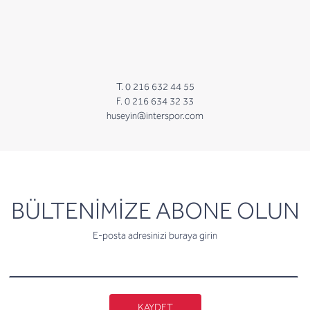
T. 0 216 632 44 55
F. 0 216 634 32 33
huseyin@interspor.com
newsletter
BÜLTENİMİZE ABONE OLUN
E-posta adresinizi buraya girin
KAYDET