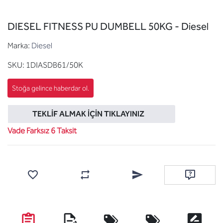
DIESEL FITNESS PU DUMBELL 50KG - Diesel
Marka:
Diesel
SKU:
1DIASDB61/50K
TEKLIF ALMAK İÇIN TIKLAYINIZ
Vade Farksız 6 Taksit
Favorilere ekle
Karşılaştırma listesine ekle
Arkadaşına e-posta ile gönde
Soru sor