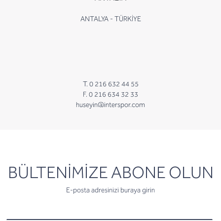
ANTALYA - TÜRKİYE
T. 0 216 632 44 55
F. 0 216 634 32 33
huseyin@interspor.com
newsletter
BÜLTENİMİZE ABONE OLUN
E-posta adresinizi buraya girin