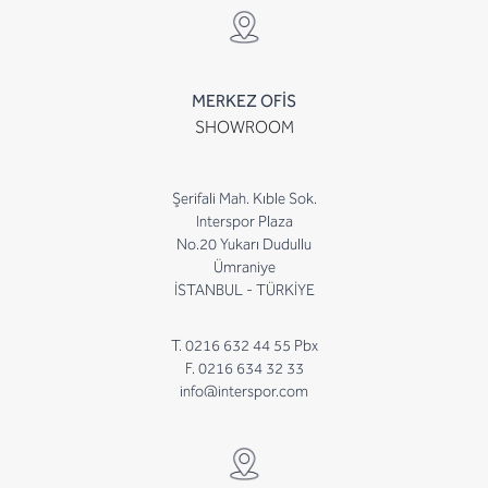
MERKEZ OFİS
SHOWROOM
Şerifali Mah. Kıble Sok.
Interspor Plaza
No.20 Yukarı Dudullu
Ümraniye
İSTANBUL - TÜRKİYE
T. 0216 632 44 55 Pbx
F. 0216 634 32 33
info@interspor.com