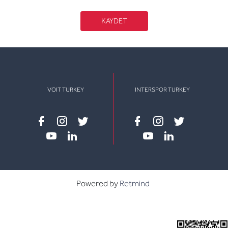
KAYDET
VOIT TURKEY
INTERSPOR TURKEY
Facebook
instagram
twitter
Facebook
instagram
twitter
youtube
linkedin
youtube
linkedin
Powered by
Retmind