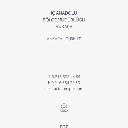
İÇ ANADOLU
BÖLGE MÜDÜRLÜĞÜ
ANKARA
ANKARA - TÜRKİYE
T. 0 216 632 44 55
F. 0 216 634 32 33
ankara@interspor.com
EGE