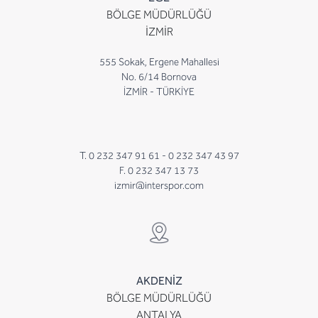
BÖLGE MÜDÜRLÜĞÜ
İZMİR
555 Sokak, Ergene Mahallesi
No. 6/14 Bornova
İZMİR - TÜRKİYE
T. 0 232 347 91 61 -
0 232 347 43 97
F. 0 232 347 13 73
izmir@interspor.com
AKDENİZ
BÖLGE MÜDÜRLÜĞÜ
ANTALYA