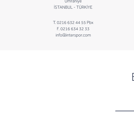
Ümraniye
İSTANBUL - TÜRKİYE
T. 0216 632 44 55 Pbx
F. 0216 634 32 33
info@interspor.com