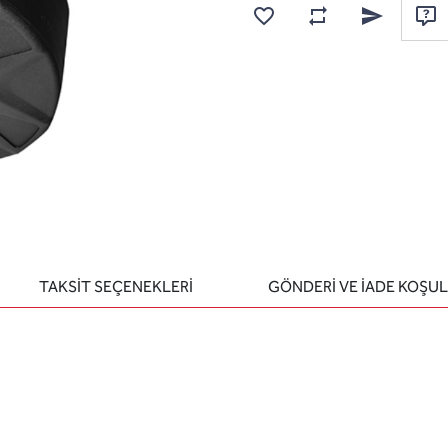
Karşılaştırma listesine
Favorilere ekle
Arkadaşına e
Sor
TAKSİT SEÇENEKLERİ
GÖNDERİ VE İADE KOŞUL