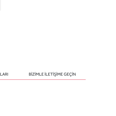
 ekle
-posta ile gönder
u sor
LARI
BIZIMLE ILETIŞIME GEÇIN