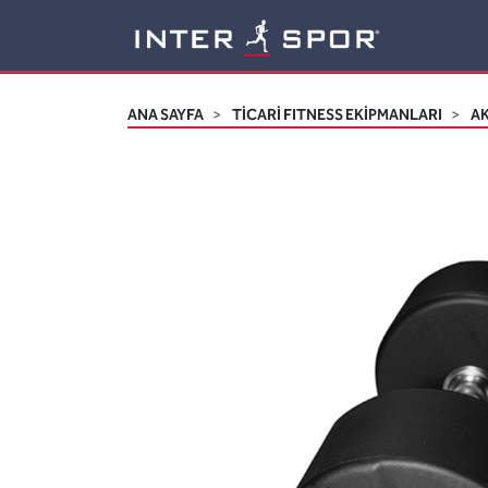
Logo
ANA SAYFA
TİCARİ FITNESS EKİPMANLARI
A