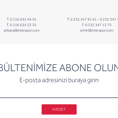
T. 0 216 632 44 55
T. 0 232 347 91 61 -
0 232 347 
F. 0 216 634 32 33
F. 0 232 347 13 73
ankara@interspor.com
izmir@interspor.com
newsletter
BÜLTENİMİZE ABONE OLU
E-posta adresinizi buraya girin
KAYDET