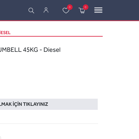
0
0
IESEL
MBELL 45KG - Diesel
LMAK İÇIN TIKLAYINIZ