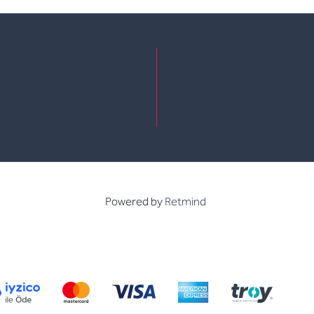
e
kedin
Powered by
Retmind