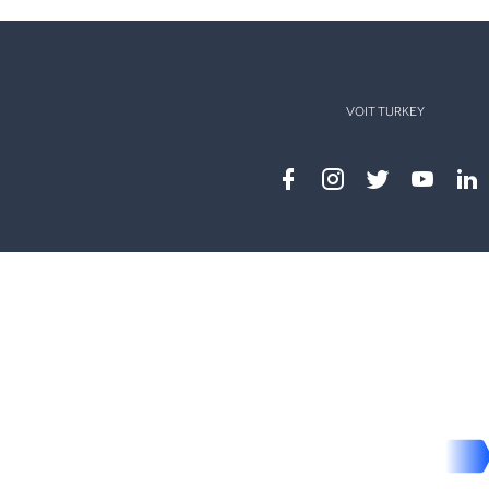
VOIT TURKEY
Facebook
instagram
twitter
youtub
lin