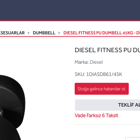
KSESUARLAR
DUMBBELL
DIESEL FITNESS PU DUMBELL 45KG - D
DIESEL FITNESS PU DU
Marka:
Diesel
SKU:
1DIASDB61/45K
TEKLIF A
Vade Farksız 6 Taksit