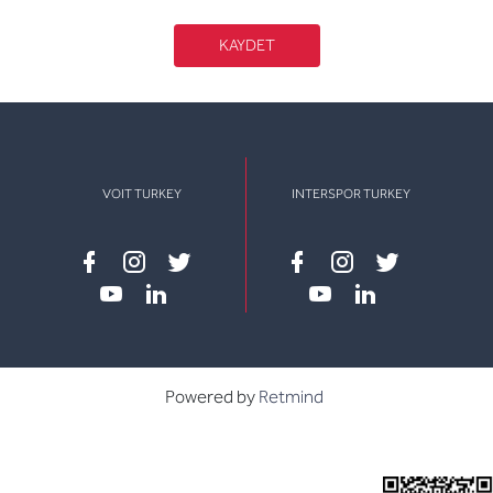
KAYDET
VOIT TURKEY
INTERSPOR TURKEY
Facebook
instagram
twitter
Facebook
instagram
twitter
youtube
linkedin
youtube
linkedin
Powered by
Retmind