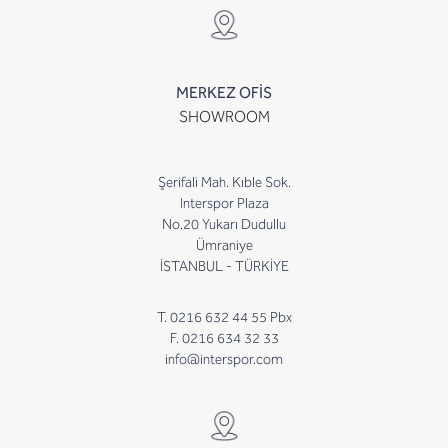
MERKEZ OFİS
SHOWROOM
Şerifali Mah. Kıble Sok.
Interspor Plaza
No.20 Yukarı Dudullu
Ümraniye
İSTANBUL - TÜRKİYE
T. 0216 632 44 55 Pbx
F. 0216 634 32 33
info@interspor.com