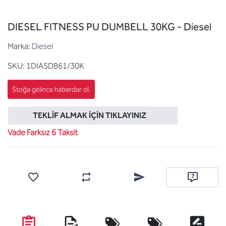
DIESEL FITNESS PU DUMBELL 30KG - Diesel
Marka:
Diesel
SKU:
1DIASDB61/30K
TEKLIF ALMAK İÇIN TIKLAYINIZ
Vade Farksız 6 Taksit
Favorilere ekle
Karşılaştırma listesine ekle
Arkadaşına e-posta ile gönde
Soru sor