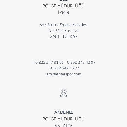
BÖLGE MÜDÜRLÜĞÜ
İZMİR
555 Sokak, Ergene Mahallesi
No. 6/14 Bornova
İZMİR - TÜRKİYE
T. 0 232 347 91 61 -
0 232 347 43 97
F. 0 232 347 13 73
izmir@interspor.com
AKDENİZ
BÖLGE MÜDÜRLÜĞÜ
ANTALYA