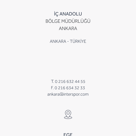
İÇ ANADOLU
BÖLGE MÜDÜRLÜĞÜ
ANKARA
ANKARA - TÜRKİYE
T. 0 216 632 44 55
F. 0 216 634 32 33
ankara@interspor.com
EGE