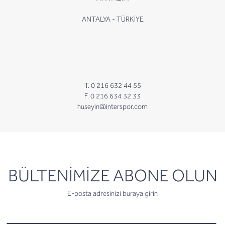
ANTALYA - TÜRKİYE
T. 0 216 632 44 55
F. 0 216 634 32 33
huseyin@interspor.com
newsletter
BÜLTENİMİZE ABONE OLUN
E-posta adresinizi buraya girin