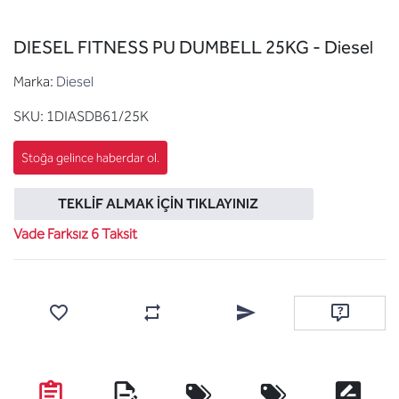
DIESEL FITNESS PU DUMBELL 25KG - Diesel
Marka:
Diesel
SKU:
1DIASDB61/25K
TEKLIF ALMAK İÇIN TIKLAYINIZ
Vade Farksız 6 Taksit
Favorilere ekle
Karşılaştırma listesine ekle
Arkadaşına e-posta ile gönde
Soru sor