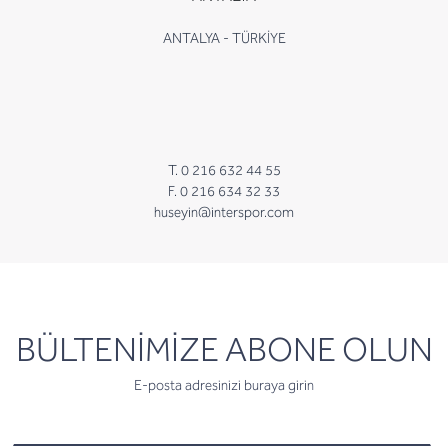
ANTALYA - TÜRKİYE
T. 0 216 632 44 55
F. 0 216 634 32 33
huseyin@interspor.com
newsletter
BÜLTENİMİZE ABONE OLUN
E-posta adresinizi buraya girin