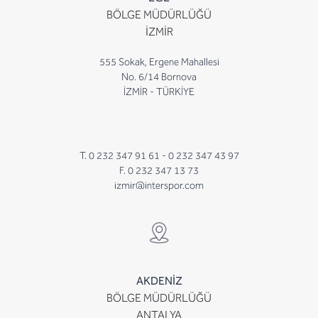
BÖLGE MÜDÜRLÜĞÜ
İZMİR
555 Sokak, Ergene Mahallesi
No. 6/14 Bornova
İZMİR - TÜRKİYE
T. 0 232 347 91 61 -
0 232 347 43 97
F. 0 232 347 13 73
izmir@interspor.com
AKDENİZ
BÖLGE MÜDÜRLÜĞÜ
ANTALYA