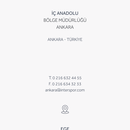
İÇ ANADOLU
BÖLGE MÜDÜRLÜĞÜ
ANKARA
ANKARA - TÜRKİYE
T. 0 216 632 44 55
F. 0 216 634 32 33
ankara@interspor.com
EGE