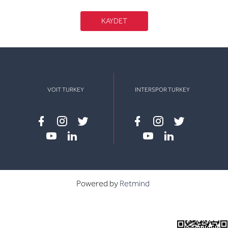
KAYDET
VOIT TURKEY
INTERSPOR TURKEY
Facebook
instagram
twitter
Facebook
instagram
twitter
youtube
linkedin
youtube
linkedin
Powered by
Retmind