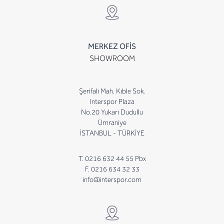
MERKEZ OFİS
SHOWROOM
Şerifali Mah. Kıble Sok.
Interspor Plaza
No.20 Yukarı Dudullu
Ümraniye
İSTANBUL - TÜRKİYE
T. 0216 632 44 55 Pbx
F. 0216 634 32 33
info@interspor.com