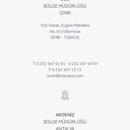
BÖLGE MÜDÜRLÜĞÜ
İZMİR
555 Sokak, Ergene Mahallesi
No. 6/14 Bornova
İZMİR - TÜRKİYE
T. 0 232 347 91 61 -
0 232 347 43 97
F. 0 232 347 13 73
izmir@interspor.com
AKDENİZ
BÖLGE MÜDÜRLÜĞÜ
ANTALYA