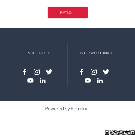
KAYDET
VOIT TURKEY
INTERSPOR TURKEY
Facebook
instagram
twitter
Facebook
instagram
twitter
youtube
linkedin
youtube
linkedin
Powered by
Retmind