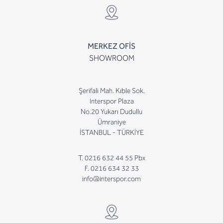
MERKEZ OFİS
SHOWROOM
Şerifali Mah. Kıble Sok.
Interspor Plaza
No.20 Yukarı Dudullu
Ümraniye
İSTANBUL - TÜRKİYE
T. 0216 632 44 55 Pbx
F. 0216 634 32 33
info@interspor.com