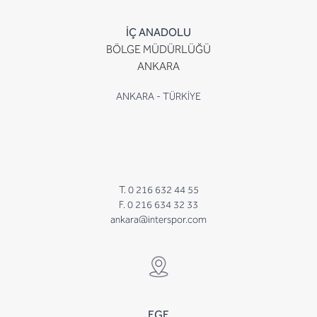
İÇ ANADOLU
BÖLGE MÜDÜRLÜĞÜ
ANKARA
ANKARA - TÜRKİYE
T. 0 216 632 44 55
F. 0 216 634 32 33
ankara@interspor.com
EGE