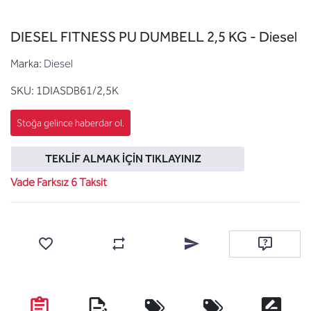
DIESEL FITNESS PU DUMBELL 2,5 KG - Diesel
Marka:
Diesel
SKU:
1DIASDB61/2,5K
TEKLIF ALMAK İÇIN TIKLAYINIZ
Vade Farksız 6 Taksit
Favorilere ekle
Karşılaştırma listesine ekle
Arkadaşına e-posta ile gönde
Soru sor