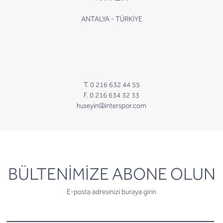
ANTALYA - TÜRKİYE
T. 0 216 632 44 55
F. 0 216 634 32 33
huseyin@interspor.com
newsletter
BÜLTENİMİZE ABONE OLUN
E-posta adresinizi buraya girin