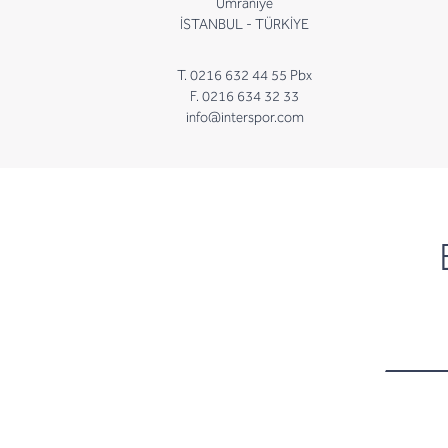
Ümraniye
İSTANBUL - TÜRKİYE
T. 0216 632 44 55 Pbx
F. 0216 634 32 33
info@interspor.com