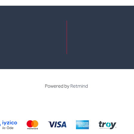
e
kedin
Powered by
Retmind