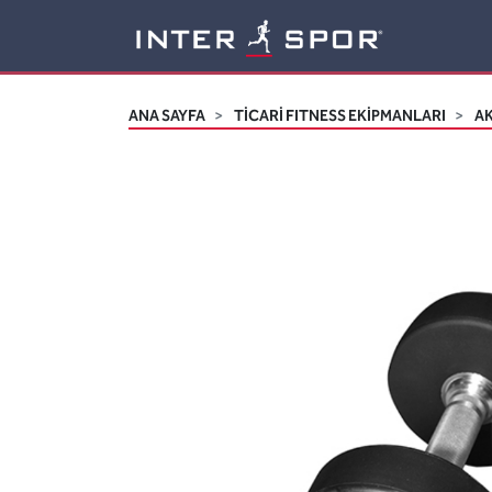
Logo
ANA SAYFA
TİCARİ FITNESS EKİPMANLARI
A