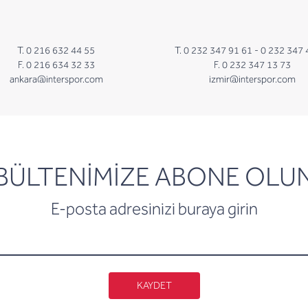
T. 0 216 632 44 55
T. 0 232 347 91 61 -
0 232 347 
F. 0 216 634 32 33
F. 0 232 347 13 73
ankara@interspor.com
izmir@interspor.com
newsletter
BÜLTENİMİZE ABONE OLU
E-posta adresinizi buraya girin
KAYDET