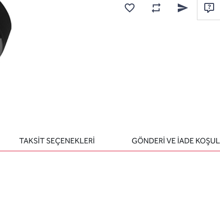
Karşılaştırma listesine
Favorilere ekle
Arkadaşına e
Sor
TAKSİT SEÇENEKLERİ
GÖNDERİ VE İADE KOŞUL