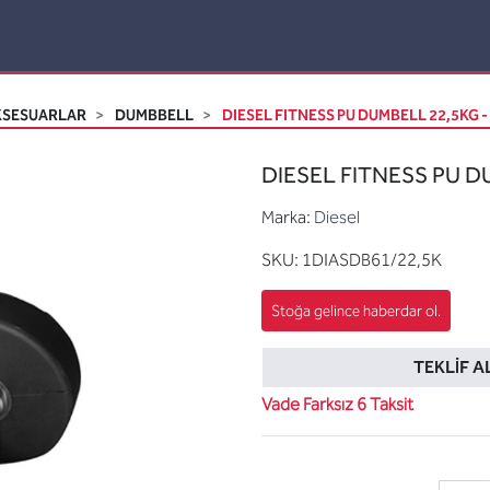
KSESUARLAR
DUMBBELL
DIESEL FITNESS PU DUMBELL 22,5KG -
DIESEL FITNESS PU DU
Marka:
Diesel
SKU:
1DIASDB61/22,5K
TEKLIF A
Vade Farksız 6 Taksit