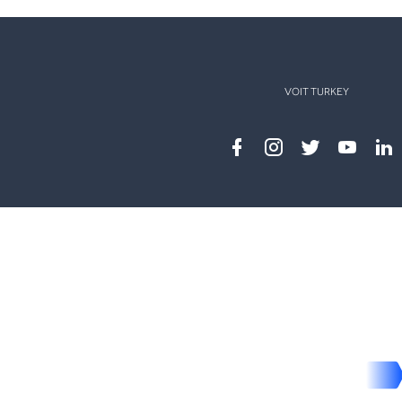
VOIT TURKEY
Facebook
instagram
twitter
youtub
lin