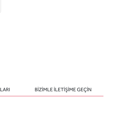
 ekle
-posta ile gönder
u sor
LARI
BIZIMLE ILETIŞIME GEÇIN