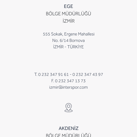
EGE
BÖLGE MÜDÜRLÜĞÜ
İZMİR
555 Sokak, Ergene Mahallesi
No. 6/14 Bornova
İZMİR - TÜRKİYE
T. 0 232 347 91 61 -
0 232 347 43 97
F. 0 232 347 13 73
izmir@interspor.com
AKDENİZ
BÖLGE MÜDÜRLÜĞÜ