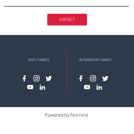
KAYDET
VOIT TURKEY
INTERSPOR TURKEY
Facebook
instagram
twitter
Facebook
instagram
twitter
youtube
linkedin
youtube
linkedin
Powered by
Retmind