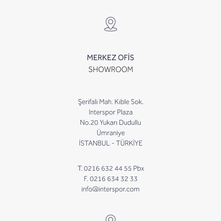
MERKEZ OFİS
SHOWROOM
Şerifali Mah. Kıble Sok.
Interspor Plaza
No.20 Yukarı Dudullu
Ümraniye
İSTANBUL - TÜRKİYE
T. 0216 632 44 55 Pbx
F. 0216 634 32 33
info@interspor.com