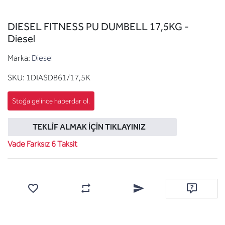
DIESEL FITNESS PU DUMBELL 17,5KG -
Diesel
Marka:
Diesel
SKU:
1DIASDB61/17,5K
TEKLIF ALMAK İÇIN TIKLAYINIZ
Vade Farksız 6 Taksit
Favorilere ekle
Karşılaştırma listesine ekle
Arkadaşına e-posta ile gönde
Soru sor