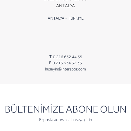
ANTALYA
ANTALYA - TÜRKİYE
T. 0 216 632 44 55
F. 0 216 634 32 33
huseyin@interspor.com
newsletter
BÜLTENİMİZE ABONE OLUN
E-posta adresinizi buraya girin