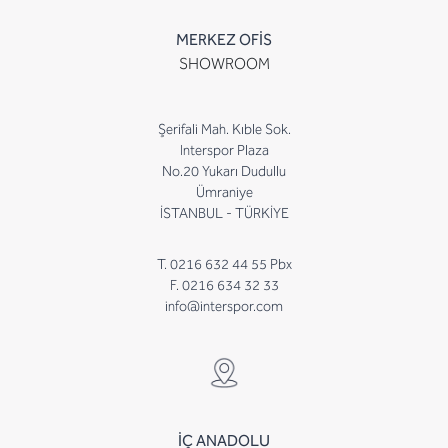
MERKEZ OFİS
SHOWROOM
Şerifali Mah. Kıble Sok.
Interspor Plaza
No.20 Yukarı Dudullu
Ümraniye
İSTANBUL - TÜRKİYE
T. 0216 632 44 55 Pbx
F. 0216 634 32 33
info@interspor.com
İÇ ANADOLU