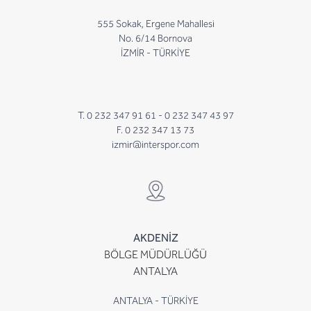
555 Sokak, Ergene Mahallesi
No. 6/14 Bornova
İZMİR - TÜRKİYE
T. 0 232 347 91 61 -
0 232 347 43 97
F. 0 232 347 13 73
izmir@interspor.com
AKDENİZ
BÖLGE MÜDÜRLÜĞÜ
ANTALYA
ANTALYA - TÜRKİYE