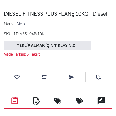
DIESEL FITNESS PLUS FLANŞ 10KG - Diesel
Marka:
Diesel
SKU:
1DIAS3104P/10K
TEKLIF ALMAK İÇIN TIKLAYINIZ
Vade Farksız 6 Taksit
Favorilere ekle
Karşılaştırma listesine ekle
Arkadaşına e-posta ile gönde
Soru sor