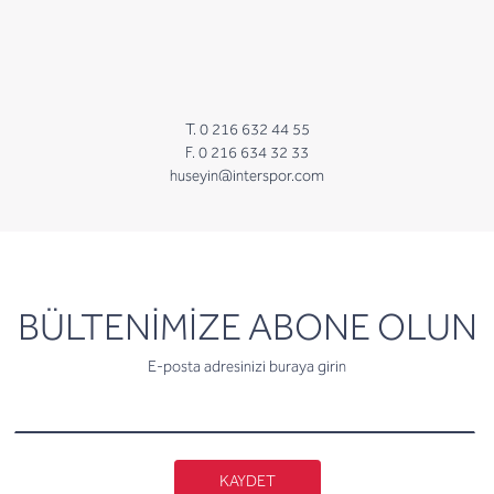
T. 0 216 632 44 55
F. 0 216 634 32 33
huseyin@interspor.com
newsletter
BÜLTENİMİZE ABONE OLUN
E-posta adresinizi buraya girin
KAYDET