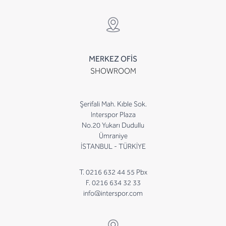
MERKEZ OFİS
SHOWROOM
Şerifali Mah. Kıble Sok.
Interspor Plaza
No.20 Yukarı Dudullu
Ümraniye
İSTANBUL - TÜRKİYE
T. 0216 632 44 55 Pbx
F. 0216 634 32 33
info@interspor.com