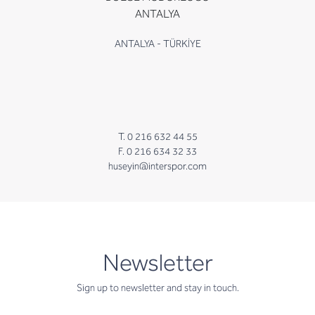
ANTALYA
ANTALYA - TÜRKİYE
T. 0 216 632 44 55
F. 0 216 634 32 33
huseyin@interspor.com
newsletter
Newsletter
Sign up to newsletter and stay in touch.