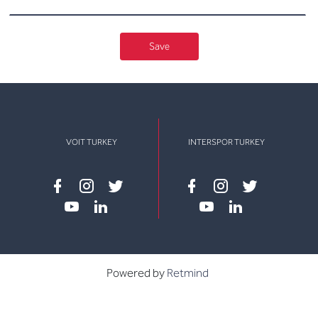
Save
VOIT TURKEY
INTERSPOR TURKEY
Facebook
instagram
twitter
Facebook
instagram
twitter
youtube
linkedin
youtube
linkedin
Powered by
Retmind