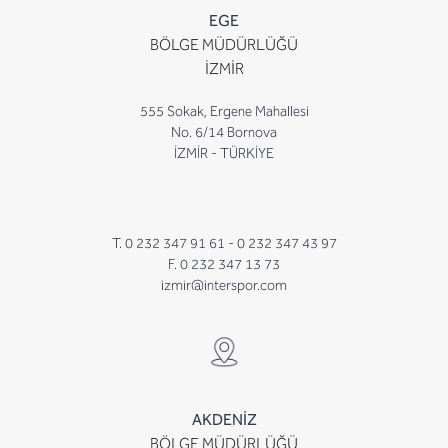
EGE
BÖLGE MÜDÜRLÜĞÜ
İZMİR
555 Sokak, Ergene Mahallesi
No. 6/14 Bornova
İZMİR - TÜRKİYE
T. 0 232 347 91 61 -
0 232 347 43 97
F. 0 232 347 13 73
izmir@interspor.com
AKDENİZ
BÖLGE MÜDÜRLÜĞÜ