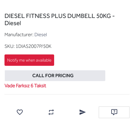
DIESEL FITNESS PLUS DUMBELL 50KG -
Diesel
Manufacturer:
Diesel
SKU:
1DIAS2007P/50K
CALL FOR PRICING
Vade Farksız 6 Taksit
Add to wishlist
Add to compare list
Email a friend
Ask questi