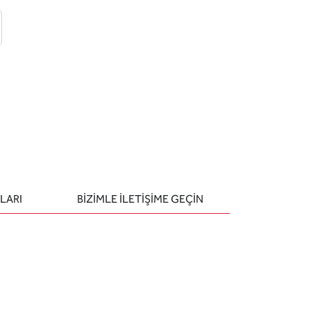
 ekle
-posta ile gönder
u sor
LARI
BIZIMLE ILETIŞIME GEÇIN