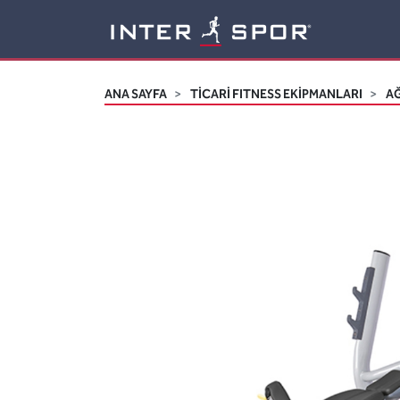
Logo
ANA SAYFA
TİCARİ FITNESS EKİPMANLARI
AĞ