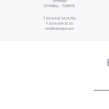
Ümraniye
İSTANBUL - TÜRKİYE
T. 0216 632 44 55 Pbx
F. 0216 634 32 33
info@interspor.com