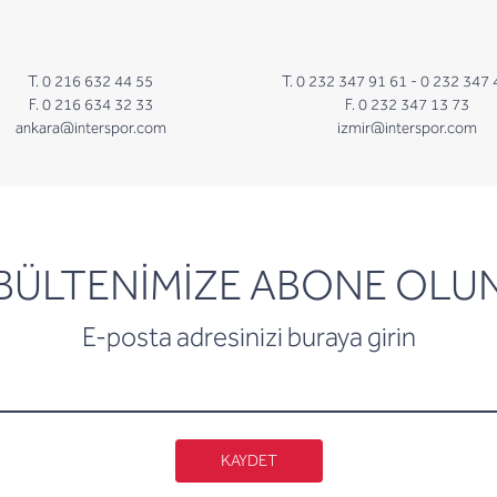
T. 0 216 632 44 55
T. 0 232 347 91 61 -
0 232 347 
F. 0 216 634 32 33
F. 0 232 347 13 73
ankara@interspor.com
izmir@interspor.com
newsletter
BÜLTENİMİZE ABONE OLU
E-posta adresinizi buraya girin
KAYDET