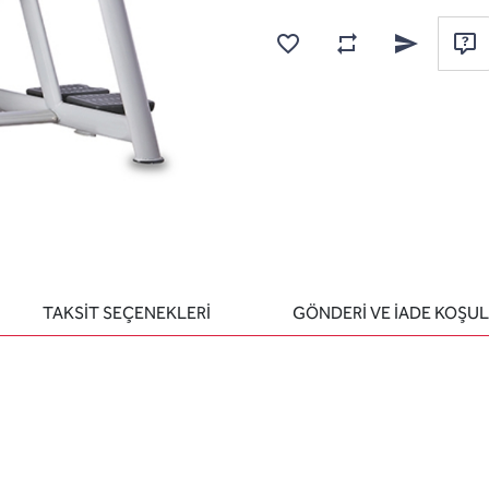
Karşılaştırma listesine
Favorilere ekle
Arkadaşına e
Sor
TAKSİT SEÇENEKLERİ
GÖNDERİ VE İADE KOŞUL