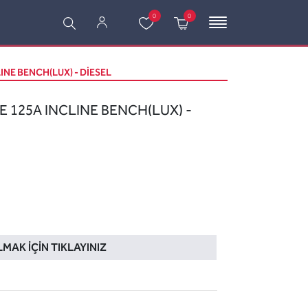
0
0
LINE BENCH(LUX) - DIESEL
E 125A INCLINE BENCH(LUX) -
LMAK İÇIN TIKLAYINIZ