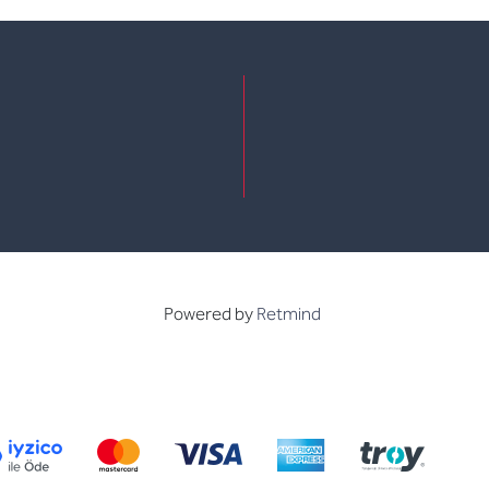
e
kedin
Powered by
Retmind