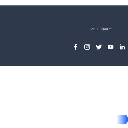
VOIT TURKEY
Facebook
instagram
twitter
youtub
lin