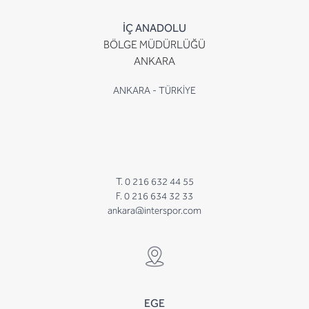
İÇ ANADOLU
BÖLGE MÜDÜRLÜĞÜ
ANKARA
ANKARA - TÜRKİYE
T. 0 216 632 44 55
F. 0 216 634 32 33
ankara@interspor.com
EGE