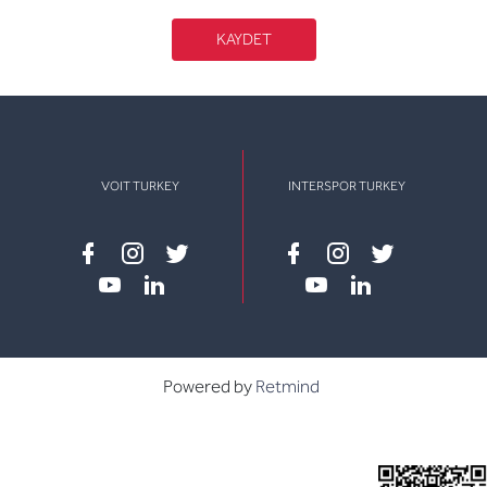
KAYDET
VOIT TURKEY
INTERSPOR TURKEY
Facebook
instagram
twitter
Facebook
instagram
twitter
youtube
linkedin
youtube
linkedin
Powered by
Retmind