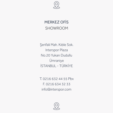
MERKEZ OFİS
SHOWROOM
Şerifali Mah. Kıble Sok.
Interspor Plaza
No.20 Yukarı Dudullu
Ümraniye
İSTANBUL - TÜRKİYE
T. 0216 632 44 55 Pbx
F. 0216 634 32 33
info@interspor.com