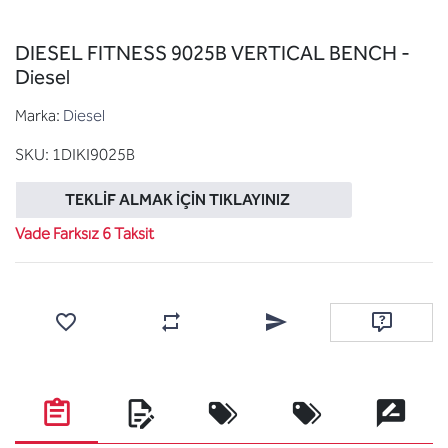
DIESEL FITNESS 9025B VERTICAL BENCH -
Diesel
Marka:
Diesel
SKU:
1DIKI9025B
TEKLIF ALMAK İÇIN TIKLAYINIZ
Vade Farksız 6 Taksit
Favorilere ekle
Karşılaştırma listesine ekle
Arkadaşına e-posta ile gönde
Soru sor