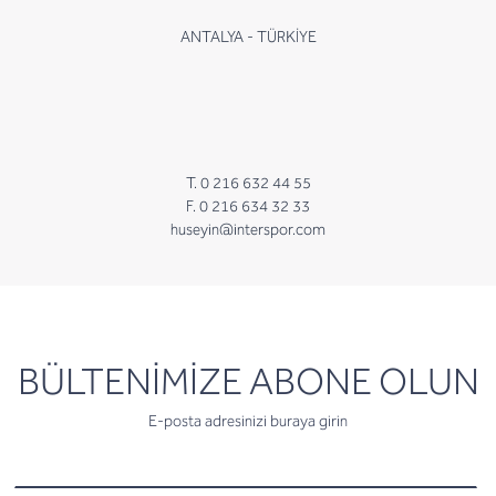
ANTALYA - TÜRKİYE
T. 0 216 632 44 55
F. 0 216 634 32 33
huseyin@interspor.com
newsletter
BÜLTENİMİZE ABONE OLUN
E-posta adresinizi buraya girin