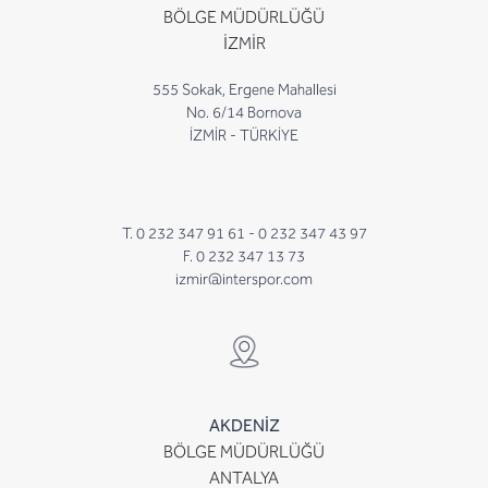
BÖLGE MÜDÜRLÜĞÜ
İZMİR
555 Sokak, Ergene Mahallesi
No. 6/14 Bornova
İZMİR - TÜRKİYE
T. 0 232 347 91 61 -
0 232 347 43 97
F. 0 232 347 13 73
izmir@interspor.com
AKDENİZ
BÖLGE MÜDÜRLÜĞÜ
ANTALYA