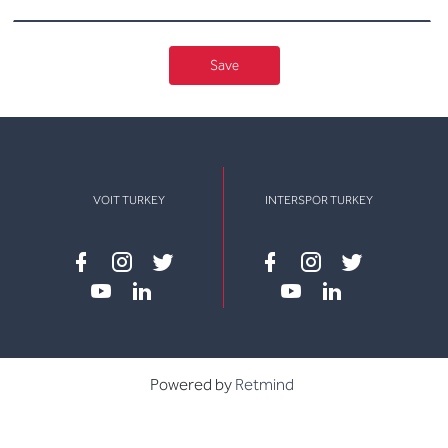
Save
VOIT TURKEY
INTERSPOR TURKEY
Facebook
instagram
twitter
Facebook
instagram
twitter
youtube
linkedin
youtube
linkedin
Powered by
Retmind