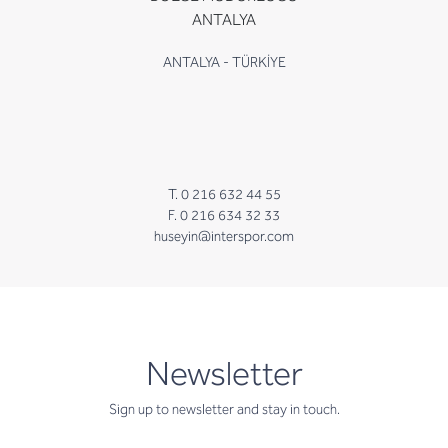
ANTALYA
ANTALYA - TÜRKİYE
T. 0 216 632 44 55
F. 0 216 634 32 33
huseyin@interspor.com
newsletter
Newsletter
Sign up to newsletter and stay in touch.