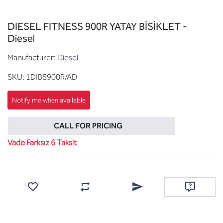
DIESEL FITNESS 900R YATAY BİSİKLET -
Diesel
Manufacturer:
Diesel
SKU:
1DIBS900R/AD
CALL FOR PRICING
Vade Farksız 6 Taksit
Add to wishlist
Add to compare list
Email a friend
Ask questi