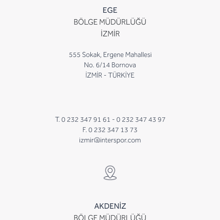
EGE
BÖLGE MÜDÜRLÜĞÜ
İZMİR
555 Sokak, Ergene Mahallesi
No. 6/14 Bornova
İZMİR - TÜRKİYE
T. 0 232 347 91 61 -
0 232 347 43 97
F. 0 232 347 13 73
izmir@interspor.com
AKDENİZ
BÖLGE MÜDÜRLÜĞÜ