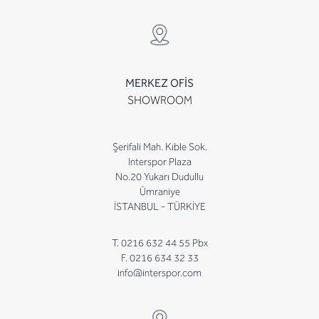
MERKEZ OFİS
SHOWROOM
Şerifali Mah. Kıble Sok.
Interspor Plaza
No.20 Yukarı Dudullu
Ümraniye
İSTANBUL - TÜRKİYE
T. 0216 632 44 55 Pbx
F. 0216 634 32 33
info@interspor.com