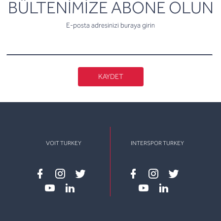
newsletter
BÜLTENİMİZE ABONE OLUN
E-posta adresinizi buraya girin
KAYDET
VOIT TURKEY
INTERSPOR TURKEY
Facebook
instagram
twitter
Facebook
instagram
twitter
youtube
linkedin
youtube
linkedin