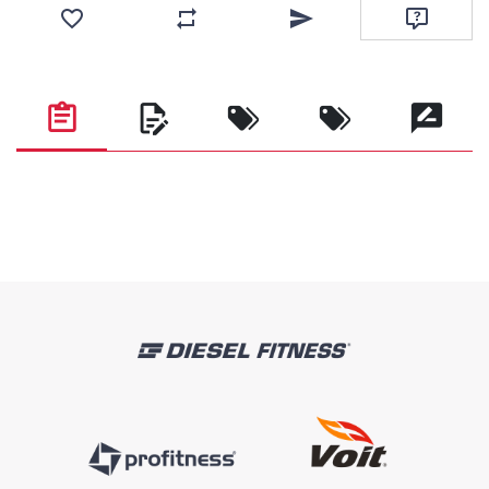
Favorilere ekle
Karşılaştırma listesine ekle
Arkadaşına e-posta ile gönde
Soru sor