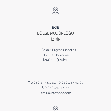
EGE
BÖLGE MÜDÜRLÜĞÜ
İZMİR
555 Sokak, Ergene Mahallesi
No. 6/14 Bornova
İZMİR - TÜRKİYE
T. 0 232 347 91 61 -
0 232 347 43 97
F. 0 232 347 13 73
izmir@interspor.com