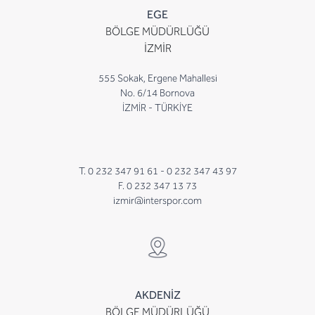
EGE
BÖLGE MÜDÜRLÜĞÜ
İZMİR
555 Sokak, Ergene Mahallesi
No. 6/14 Bornova
İZMİR - TÜRKİYE
T. 0 232 347 91 61 -
0 232 347 43 97
F. 0 232 347 13 73
izmir@interspor.com
AKDENİZ
BÖLGE MÜDÜRLÜĞÜ