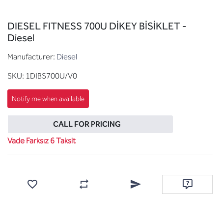
DIESEL FITNESS 700U DİKEY BİSİKLET -
Diesel
Manufacturer:
Diesel
SKU:
1DIBS700U/V0
CALL FOR PRICING
Vade Farksız 6 Taksit
Add to wishlist
Add to compare list
Email a friend
Ask questi