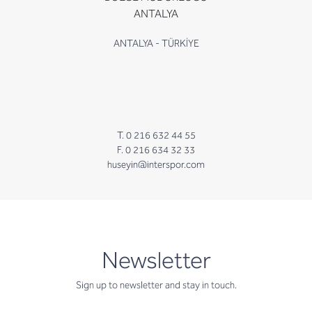
ANTALYA
ANTALYA - TÜRKİYE
T. 0 216 632 44 55
F. 0 216 634 32 33
huseyin@interspor.com
newsletter
Newsletter
Sign up to newsletter and stay in touch.