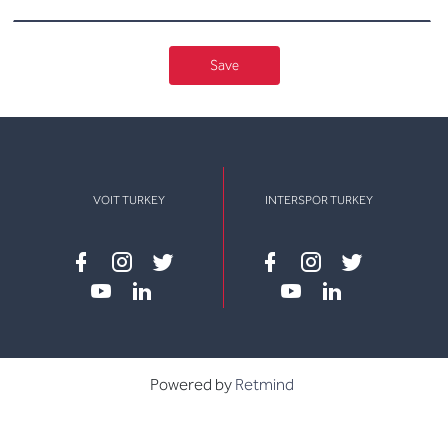
Save
VOIT TURKEY
INTERSPOR TURKEY
Facebook
instagram
twitter
Facebook
instagram
twitter
youtube
linkedin
youtube
linkedin
Powered by
Retmind