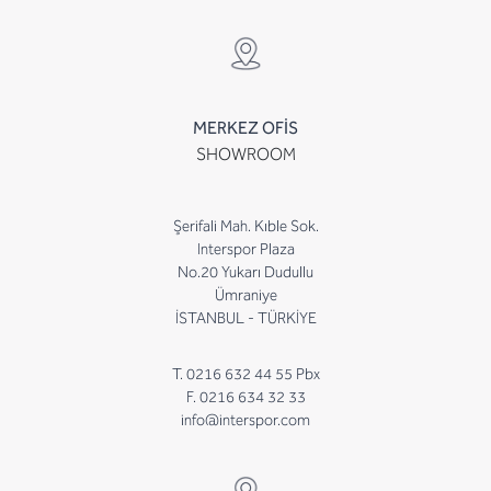
MERKEZ OFİS
SHOWROOM
Şerifali Mah. Kıble Sok.
Interspor Plaza
No.20 Yukarı Dudullu
Ümraniye
İSTANBUL - TÜRKİYE
T. 0216 632 44 55 Pbx
F. 0216 634 32 33
info@interspor.com