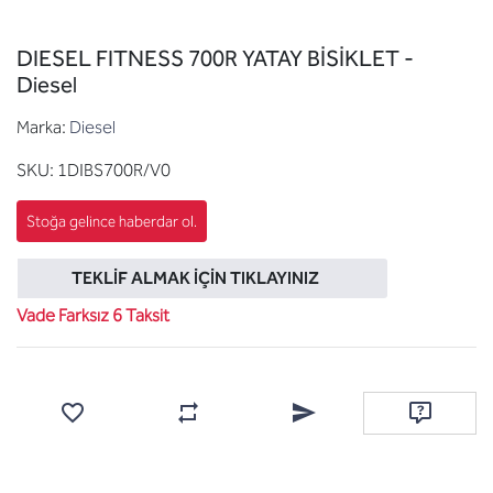
DIESEL FITNESS 700R YATAY BİSİKLET -
Diesel
Marka:
Diesel
SKU:
1DIBS700R/V0
TEKLIF ALMAK İÇIN TIKLAYINIZ
Vade Farksız 6 Taksit
Favorilere ekle
Karşılaştırma listesine ekle
Arkadaşına e-posta ile gönde
Soru sor