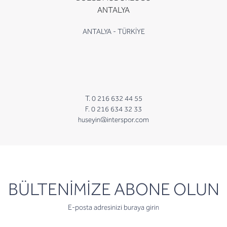
ANTALYA
ANTALYA - TÜRKİYE
T. 0 216 632 44 55
F. 0 216 634 32 33
huseyin@interspor.com
newsletter
BÜLTENİMİZE ABONE OLUN
E-posta adresinizi buraya girin