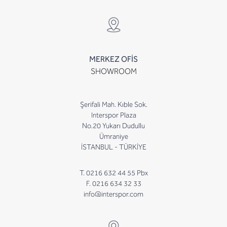
MERKEZ OFİS
SHOWROOM
Şerifali Mah. Kıble Sok.
Interspor Plaza
No.20 Yukarı Dudullu
Ümraniye
İSTANBUL - TÜRKİYE
T. 0216 632 44 55 Pbx
F. 0216 634 32 33
info@interspor.com