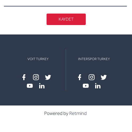
KAYDET
VOIT TURKEY
INTERSPOR TURKEY
Facebook
instagram
twitter
Facebook
instagram
twitter
youtube
linkedin
youtube
linkedin
Powered by
Retmind