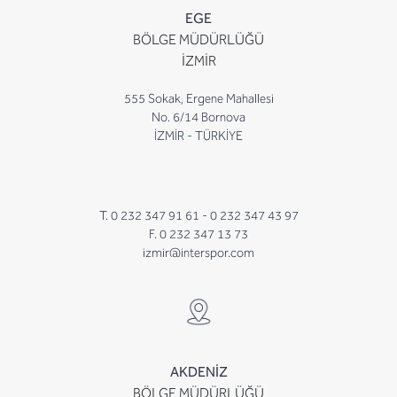
EGE
BÖLGE MÜDÜRLÜĞÜ
İZMİR
555 Sokak, Ergene Mahallesi
No. 6/14 Bornova
İZMİR - TÜRKİYE
T. 0 232 347 91 61 -
0 232 347 43 97
F. 0 232 347 13 73
izmir@interspor.com
AKDENİZ
BÖLGE MÜDÜRLÜĞÜ