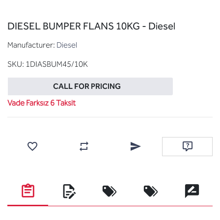
DIESEL BUMPER FLANS 10KG - Diesel
Manufacturer:
Diesel
SKU:
1DIASBUM45/10K
CALL FOR PRICING
Vade Farksız 6 Taksit
Add to wishlist
Add to compare list
Email a friend
Ask questi