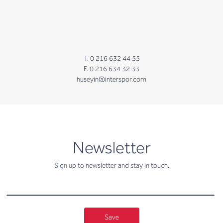
T. 0 216 632 44 55
F. 0 216 634 32 33
huseyin@interspor.com
newsletter
Newsletter
Sign up to newsletter and stay in touch.
Save