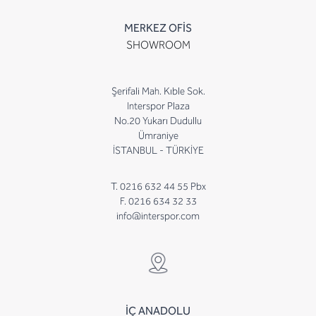
MERKEZ OFİS
SHOWROOM
Şerifali Mah. Kıble Sok.
Interspor Plaza
No.20 Yukarı Dudullu
Ümraniye
İSTANBUL - TÜRKİYE
T. 0216 632 44 55 Pbx
F. 0216 634 32 33
info@interspor.com
İÇ ANADOLU