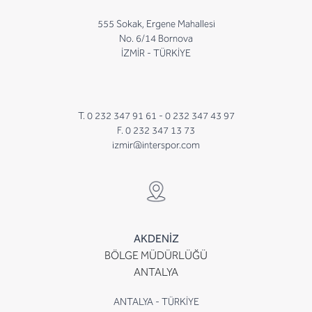
555 Sokak, Ergene Mahallesi
No. 6/14 Bornova
İZMİR - TÜRKİYE
T. 0 232 347 91 61 -
0 232 347 43 97
F. 0 232 347 13 73
izmir@interspor.com
AKDENİZ
BÖLGE MÜDÜRLÜĞÜ
ANTALYA
ANTALYA - TÜRKİYE