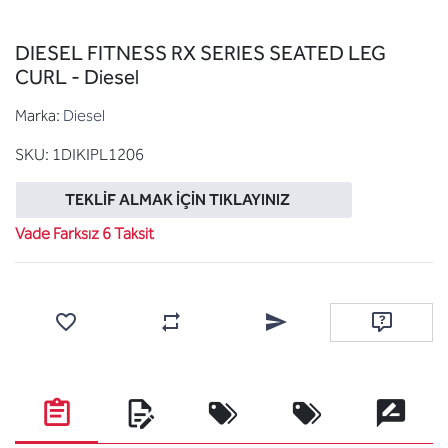
DIESEL FITNESS RX SERIES SEATED LEG
CURL - Diesel
Marka:
Diesel
SKU:
1DIKIPL1206
TEKLIF ALMAK İÇIN TIKLAYINIZ
Vade Farksız 6 Taksit
Favorilere ekle
Karşılaştırma listesine ekle
Arkadaşına e-posta ile gönde
Soru sor