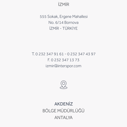
İZMİR
555 Sokak, Ergene Mahallesi
No. 6/14 Bornova
İZMİR - TÜRKİYE
T. 0 232 347 91 61 -
0 232 347 43 97
F. 0 232 347 13 73
izmir@interspor.com
AKDENİZ
BÖLGE MÜDÜRLÜĞÜ
ANTALYA