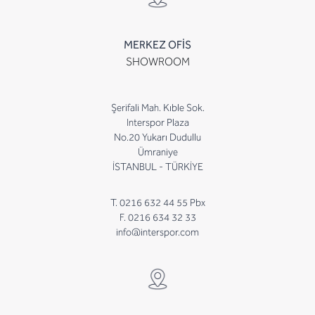
MERKEZ OFİS
SHOWROOM
Şerifali Mah. Kıble Sok.
Interspor Plaza
No.20 Yukarı Dudullu
Ümraniye
İSTANBUL - TÜRKİYE
T. 0216 632 44 55 Pbx
F. 0216 634 32 33
info@interspor.com