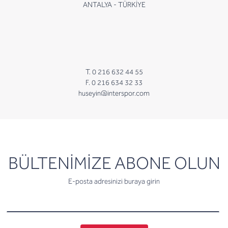
ANTALYA - TÜRKİYE
T. 0 216 632 44 55
F. 0 216 634 32 33
huseyin@interspor.com
newsletter
BÜLTENİMİZE ABONE OLUN
E-posta adresinizi buraya girin