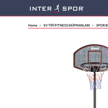
Logo
Home
EV TİPİ FITNESS EKİPMANLARI
SPOR B