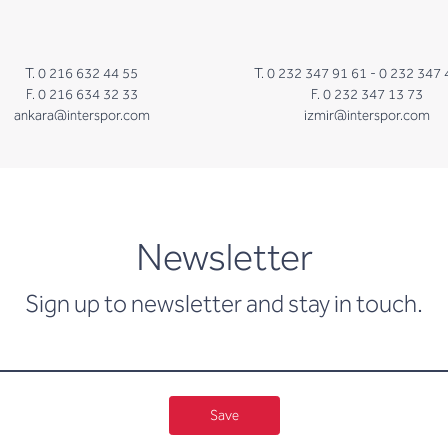
T. 0 216 632 44 55
T. 0 232 347 91 61 -
0 232 347 
F. 0 216 634 32 33
F. 0 232 347 13 73
ankara@interspor.com
izmir@interspor.com
newsletter
Newsletter
Sign up to newsletter and stay in touch.
Save