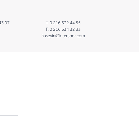
43 97
T. 0 216 632 44 55
F. 0 216 634 32 33
huseyin@interspor.com