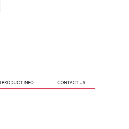
d
 question
 PRODUCT INFO
CONTACT US