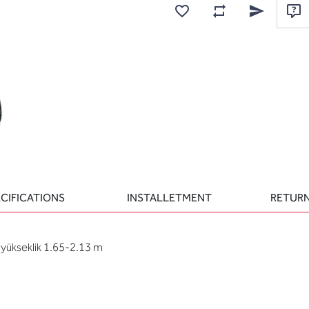
Add to wishlist
Add to compare list
Email a frien
Ask
CIFICATIONS
INSTALLETMENT
RETURN
r yükseklik 1.65-2.13 m