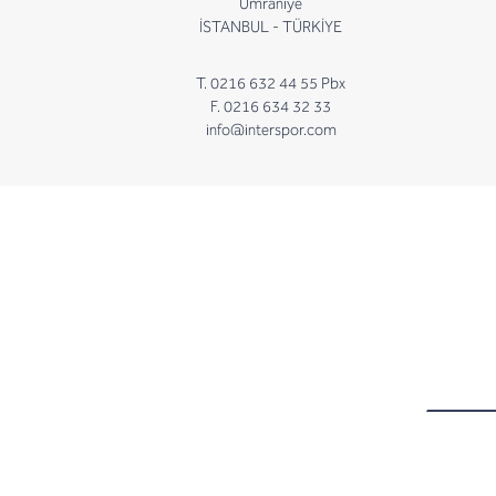
Ümraniye
İSTANBUL - TÜRKİYE
T. 0216 632 44 55 Pbx
F. 0216 634 32 33
info@interspor.com