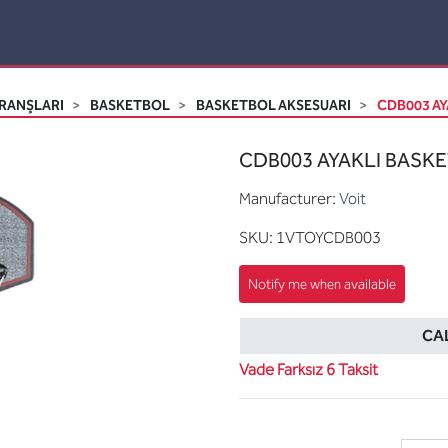
RANŞLARI
BASKETBOL
BASKETBOL AKSESUARI
CDB003 AY
CDB003 AYAKLI BASKET
Manufacturer:
Voit
SKU:
1VTOYCDB003
CAL
Vade Farksız 6 Taksit