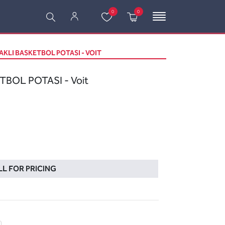
0
0
AKLI BASKETBOL POTASI - VOIT
BOL POTASI - Voit
L FOR PRICING