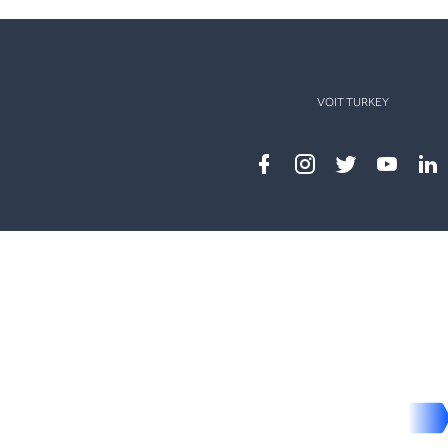
VOIT TURKEY
Facebook
instagram
twitter
youtub
lin