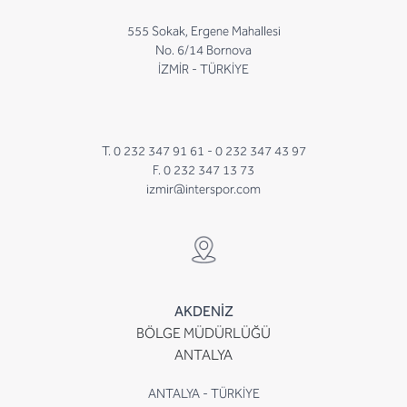
555 Sokak, Ergene Mahallesi
No. 6/14 Bornova
İZMİR - TÜRKİYE
T. 0 232 347 91 61 -
0 232 347 43 97
F. 0 232 347 13 73
izmir@interspor.com
AKDENİZ
BÖLGE MÜDÜRLÜĞÜ
ANTALYA
ANTALYA - TÜRKİYE