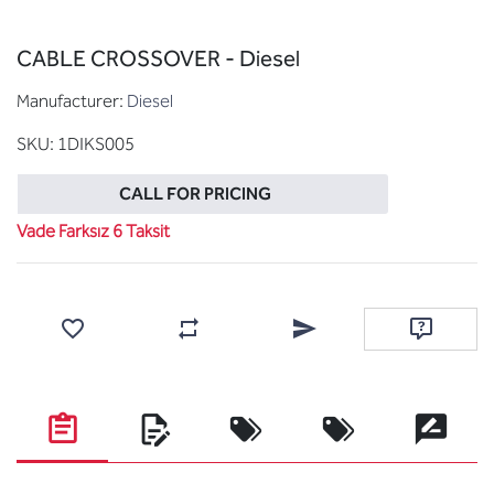
CABLE CROSSOVER - Diesel
Manufacturer:
Diesel
SKU:
1DIKS005
CALL FOR PRICING
Vade Farksız 6 Taksit
Add to wishlist
Add to compare list
Email a friend
Ask questi