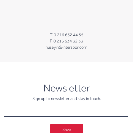
T. 0 216 632 44 55
F. 0 216 634 32 33
huseyin@interspor.com
newsletter
Newsletter
Sign up to newsletter and stay in touch.
Save