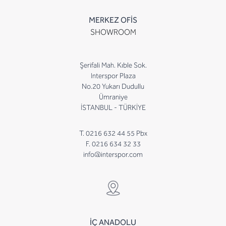
MERKEZ OFİS
SHOWROOM
Şerifali Mah. Kıble Sok.
Interspor Plaza
No.20 Yukarı Dudullu
Ümraniye
İSTANBUL - TÜRKİYE
T. 0216 632 44 55 Pbx
F. 0216 634 32 33
info@interspor.com
İÇ ANADOLU