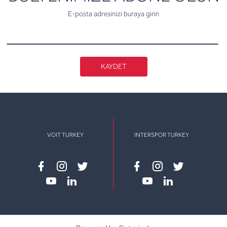
E-posta adresinizi buraya girin
KAYDET
VOIT TURKEY
INTERSPOR TURKEY
Facebook
instagram
twitter
Facebook
instagram
twitter
youtube
linkedin
youtube
linkedin