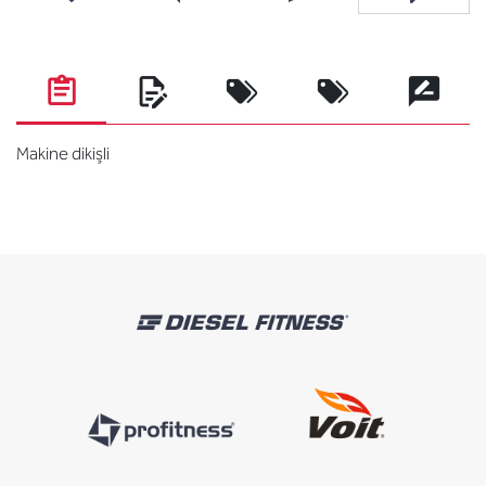
Favorilere ekle
Karşılaştırma listesine ekle
Arkadaşına e-posta ile gönde
Soru sor
Makine dikişli