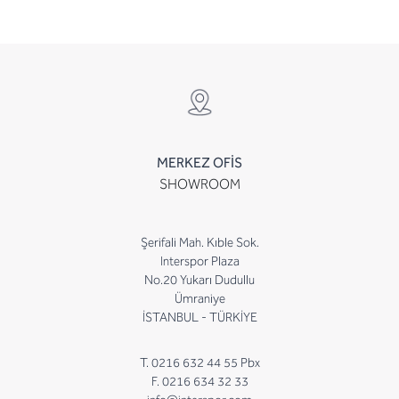
MERKEZ OFİS
SHOWROOM
Şerifali Mah. Kıble Sok.
Interspor Plaza
No.20 Yukarı Dudullu
Ümraniye
İSTANBUL - TÜRKİYE
T. 0216 632 44 55 Pbx
F. 0216 634 32 33