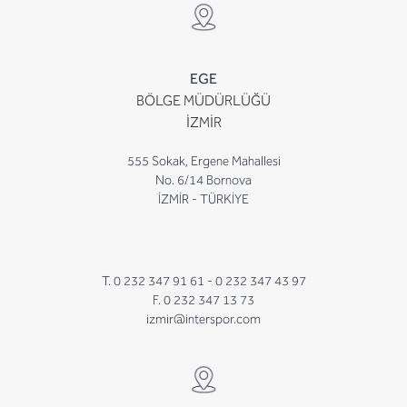
EGE
BÖLGE MÜDÜRLÜĞÜ
İZMİR
555 Sokak, Ergene Mahallesi
No. 6/14 Bornova
İZMİR - TÜRKİYE
T. 0 232 347 91 61 -
0 232 347 43 97
F. 0 232 347 13 73
izmir@interspor.com