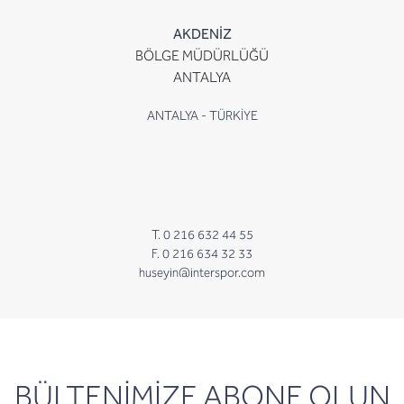
AKDENİZ
BÖLGE MÜDÜRLÜĞÜ
ANTALYA
ANTALYA - TÜRKİYE
T. 0 216 632 44 55
F. 0 216 634 32 33
huseyin@interspor.com
newsletter
BÜLTENİMİZE ABONE OLUN