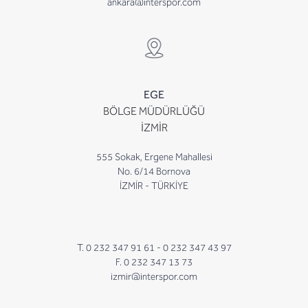
ankara@interspor.com
EGE
BÖLGE MÜDÜRLÜĞÜ
İZMİR
555 Sokak, Ergene Mahallesi
No. 6/14 Bornova
İZMİR - TÜRKİYE
T. 0 232 347 91 61 -
0 232 347 43 97
F. 0 232 347 13 73
izmir@interspor.com