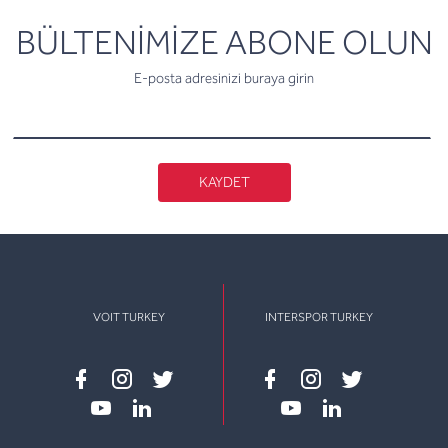
newsletter
BÜLTENİMİZE ABONE OLUN
E-posta adresinizi buraya girin
KAYDET
VOIT TURKEY
INTERSPOR TURKEY
Facebook
instagram
twitter
Facebook
instagram
twitter
youtube
linkedin
youtube
linkedin