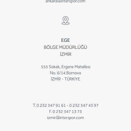
ankara@interspor.com
EGE
BÖLGE MÜDÜRLÜĞÜ
İZMİR
555 Sokak, Ergene Mahallesi
No. 6/14 Bornova
İZMİR - TÜRKİYE
T. 0 232 347 91 61 -
0 232 347 43 97
F. 0 232 347 13 73
izmir@interspor.com