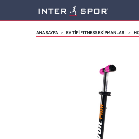
Logo
ANA SAYFA
EV TİPİ FITNESS EKİPMANLARI
HO