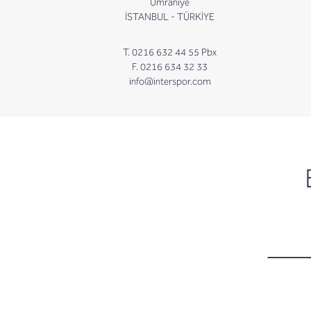
Ümraniye
İSTANBUL - TÜRKİYE
T. 0216 632 44 55 Pbx
F. 0216 634 32 33
info@interspor.com