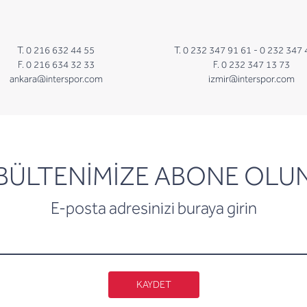
T. 0 216 632 44 55
T. 0 232 347 91 61 -
0 232 347 
F. 0 216 634 32 33
F. 0 232 347 13 73
ankara@interspor.com
izmir@interspor.com
newsletter
BÜLTENİMİZE ABONE OLU
E-posta adresinizi buraya girin
KAYDET