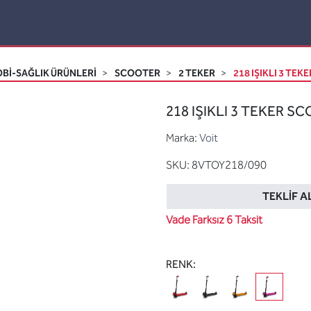
Bİ-SAĞLIK ÜRÜNLERİ
SCOOTER
2 TEKER
218 IŞIKLI 3 TEK
218 IŞIKLI 3 TEKER SC
Marka:
Voit
SKU:
8VTOY218/090
TEKLIF A
Vade Farksız 6 Taksit
RENK: