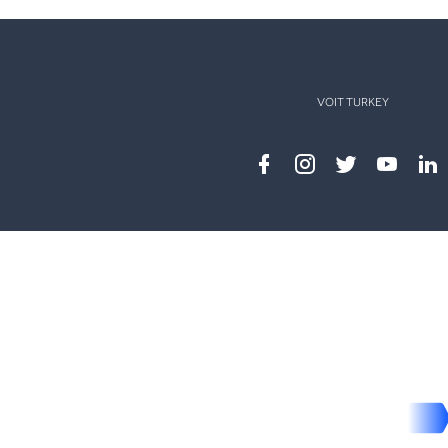
VOIT TURKEY
Facebook
instagram
twitter
youtub
lin