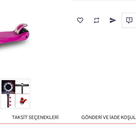
Karşılaştırma listesine
Favorilere ekle
Arkadaşına e
Sor
TAKSİT SEÇENEKLERİ
GÖNDERİ VE İADE KOŞUL