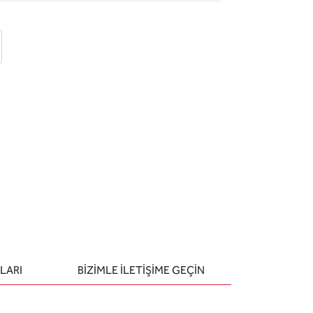
 ekle
-posta ile gönder
u sor
LARI
BIZIMLE ILETIŞIME GEÇIN