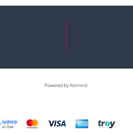
e
kedin
Powered by
Retmind