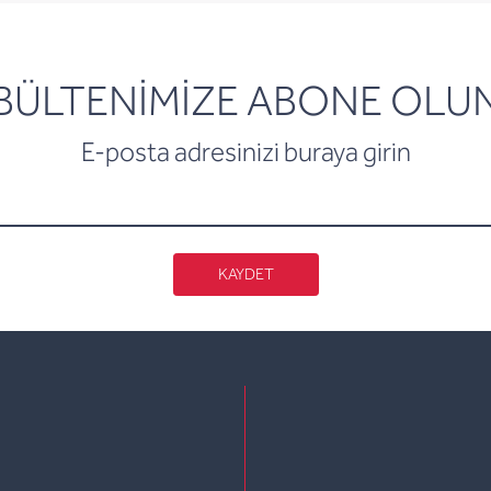
newsletter
BÜLTENİMİZE ABONE OLU
E-posta adresinizi buraya girin
KAYDET