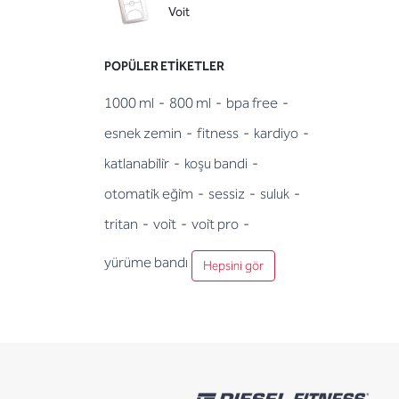
Voit
POPÜLER ETIKETLER
1000 ml
-
800 ml
-
bpa free
-
esnek zemin
-
fitness
-
kardiyo
-
katlanabi̇li̇r
-
koşu bandi
-
otomati̇k eği̇m
-
sessiz
-
suluk
-
tritan
-
voi̇t
-
voi̇t pro
-
yürüme bandı
Hepsini gör