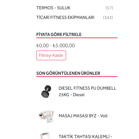
TERMOS - SULUK
(57)
TİCARİ FITNESS EKİPMANLARI
(343)
FIYATA GÖRE FILTRELE
₺0,00
-
₺5.000,00
Filtreyi Kaldır
SON GÖRÜNTÜLENEN ÜRÜNLER
DIESEL FITNESS PU DUMBELL
25KG - Diesel
MASAJ MASASI BYZ - Voit
TAKTİK TAHTASI KALEMLİ -