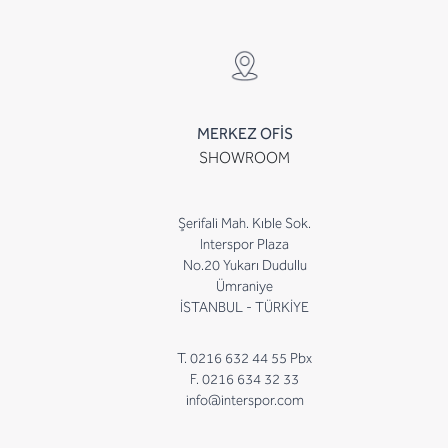
MERKEZ OFİS
SHOWROOM
Şerifali Mah. Kıble Sok.
Interspor Plaza
No.20 Yukarı Dudullu
Ümraniye
İSTANBUL - TÜRKİYE
T. 0216 632 44 55 Pbx
F. 0216 634 32 33
info@interspor.com