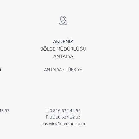
AKDENİZ
BÖLGE MÜDÜRLÜĞÜ
ANTALYA
i
ANTALYA - TÜRKİYE
43 97
T. 0 216 632 44 55
F. 0 216 634 32 33
huseyin@interspor.com