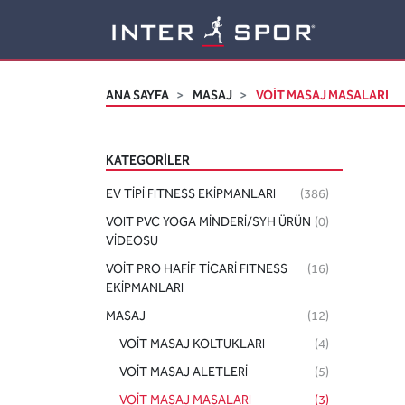
Logo
ANA SAYFA
MASAJ
VOİT MASAJ MASALARI
KATEGORILER
EV TİPİ FITNESS EKİPMANLARI
(386)
VOIT PVC YOGA MİNDERİ/SYH ÜRÜN
(0)
VİDEOSU
VOİT PRO HAFİF TİCARİ FITNESS
(16)
EKİPMANLARI
MASAJ
(12)
VOİT MASAJ KOLTUKLARI
(4)
VOİT MASAJ ALETLERİ
(5)
VOİT MASAJ MASALARI
(3)