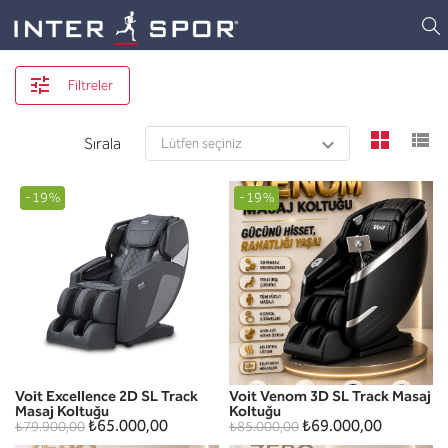
Logo
Filtreler
view
v
Sırala
-19%
-19%
Voit Excellence 2D SL Track
Voit Venom 3D SL Track Masaj
Masaj Koltuğu
Koltuğu
₺65.000,00
₺69.000,00
₺79.900,00
₺85.000,00