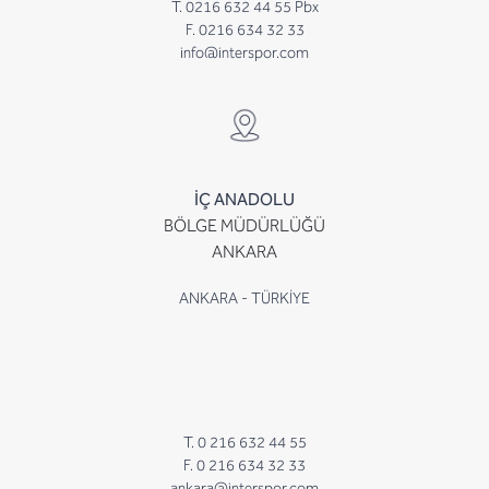
T. 0216 632 44 55 Pbx
F. 0216 634 32 33
info@interspor.com
İÇ ANADOLU
BÖLGE MÜDÜRLÜĞÜ
ANKARA
ANKARA - TÜRKİYE
T. 0 216 632 44 55
F. 0 216 634 32 33
ankara@interspor.com