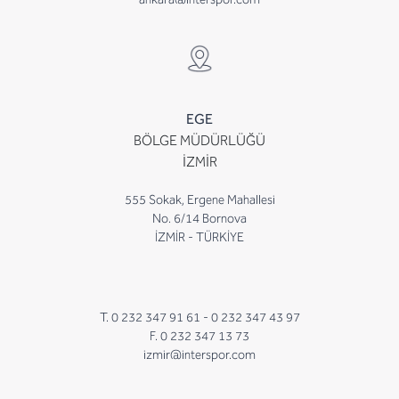
EGE
BÖLGE MÜDÜRLÜĞÜ
İZMİR
555 Sokak, Ergene Mahallesi
No. 6/14 Bornova
İZMİR - TÜRKİYE
T. 0 232 347 91 61 -
0 232 347 43 97
F. 0 232 347 13 73
izmir@interspor.com