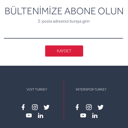
newsletter
BÜLTENİMİZE ABONE OLUN
E-posta adresinizi buraya girin
KAYDET
VOIT TURKEY
INTERSPOR TURKEY
Facebook
instagram
twitter
Facebook
instagram
twitter
youtube
linkedin
youtube
linkedin