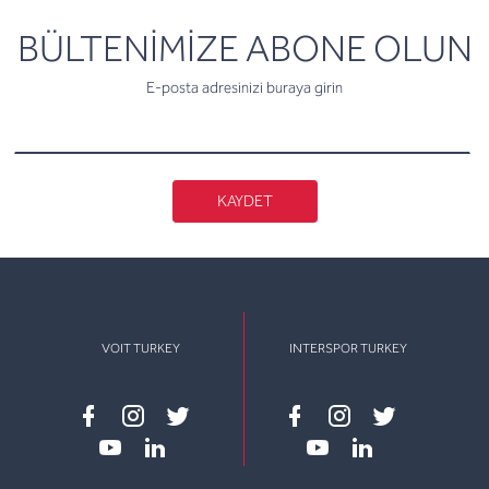
newsletter
BÜLTENİMİZE ABONE OLUN
E-posta adresinizi buraya girin
KAYDET
VOIT TURKEY
INTERSPOR TURKEY
Facebook
instagram
twitter
Facebook
instagram
twitter
youtube
linkedin
youtube
linkedin