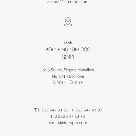
ankara@interspor.com
EGE
BÖLGE MÜDÜRLÜĞÜ
İZMİR
555 Sokak, Ergene Mahallesi
No. 6/14 Bornova
İZMİR - TÜRKİYE
T. 0 232 347 91 61 -
0 232 347 43 97
F. 0 232 347 13 73
izmir@interspor.com